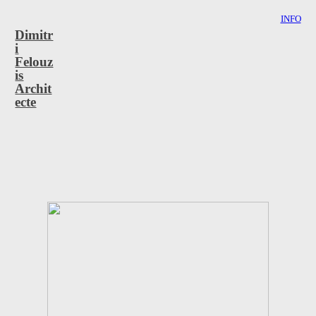
INFO
Dimitr
i
Felouz
is
Archit
ecte